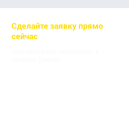
Сделайте заявку прямо
сейчас
наш менеджер перезвонит в
течении 5 минут
Цена одного номера от 700 р
( при заказе комплекта) без сдачи старых