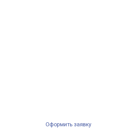
Получить дубликаты номеров стало на много
проще!
(только два документа)
Супер быстрая доставка по Москве и России
(в день заказа)
Позвонить можно в любое удобное для Вас время
(Онлайн заявки круглосуточно)
Оформить заявку